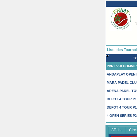
Liste des Tourno
T
PVR P250 HOMME
ANDAPLAY OPEN 
MARA PADEL CLU
ARENA PADEL TO
DEPOT 4 TOUR P
DEPOT 4 TOUR P
4 OPEN SERIES P
4 OPEN SERIES P
Affiche
Circ
PADELMANIA P50