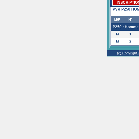
INSCRIPTIO
PVR P250 HOMM
M/F
N°
P250 : Hommes 
M
1
M
2
(c) Copyright