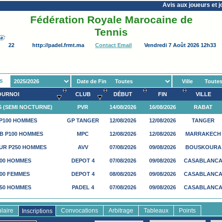
Avis aux joueurs et j
Fédération Royale Marocaine de
Tennis
http://padel.frmt.ma
Vendredi 7 Août 2026 12h33
Contact Email
is
Date de Fin
Ville
OURNOI
CLUB
DÉBUT
FIN
VILLE
S (SEMI NOCTURNE)
PVR
14/08/2026
16/08/2026
RABAT
P100 HOMMES
GP TANGER
12/08/2026
12/08/2026
TANGER
B P100 HOMMES
MPC
12/08/2026
12/08/2026
MARRAKECH
UR P250 HOMMES
AVV
07/08/2026
09/08/2026
BOUSKOURA
100 HOMMES
DEPOT 4
07/08/2026
09/08/2026
CASABLANC
100 FEMMES
DEPOT 4
08/08/2026
09/08/2026
CASABLANC
250 HOMMES
PADEL 4
07/08/2026
09/08/2026
CASABLANC
100 FEMMES
PADEL 4
08/08/2026
09/08/2026
CASABLANC
ulaire
Convocations
Arbitrage
Tableaux
Points
Inscriptions
 HOMMES
PADELMANIA
07/08/2026
09/08/2026
CASABLANC