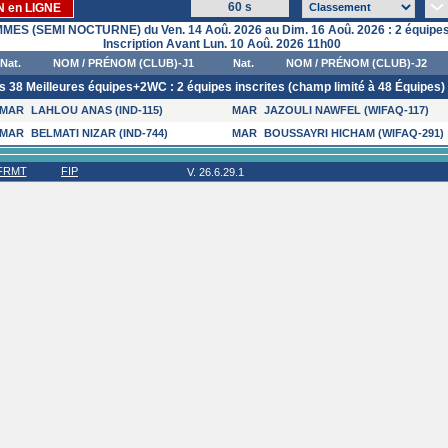
60 s
N en LIGNE
ES (SEMI NOCTURNE) du Ven. 14 Aoû. 2026 au Dim. 16 Aoû. 2026 : 2 équipes 
Inscription Avant Lun. 10 Aoû. 2026 11h00
Nat.
NOM / PRÉNOM (CLUB)-J1
Nat.
NOM / PRÉNOM (CLUB)-J2
38 Meilleures équipes+2WC : 2 équipes inscrites (champ limité à 48 Équipes)
MAR
LAHLOU ANAS (IND-115)
MAR
JAZOULI NAWFEL (WIFAQ-117)
MAR
BELMATI NIZAR (IND-744)
MAR
BOUSSAYRI HICHAM (WIFAQ-291)
 FRMT
FIP
V. 26.6.29.1